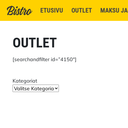
Skip to main content
ETUSIVU
OUTLET
MAKSU JA
OUTLET
[searchandfilter id=”4150″]
Kategoriat