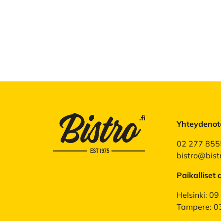
Yhteydenot
02 277 855
bistro@bistr
Paikalliset 
Helsinki: 0
Tampere: 0