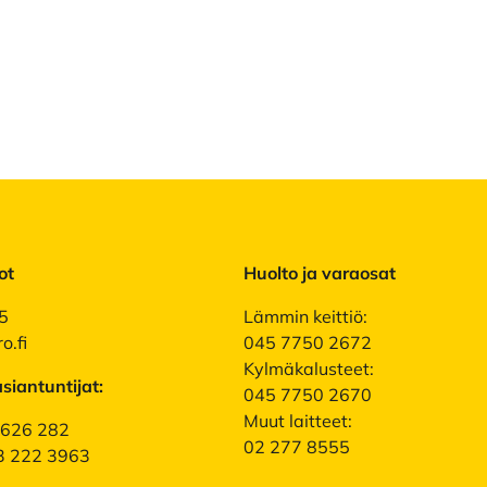
ot
Huolto ja varaosat
5
Lämmin keittiö:
o.fi
045 7750 2672
Kylmäkalusteet:
asiantuntijat:
045 7750 2670
Muut laitteet:
9 626 282
02 277 8555
3 222 3963